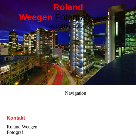
Roland
Weegen
Fotograf
Architektur
Industrie Event
Navigation
Kontakt
Roland Weegen
Fotograf