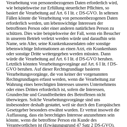
Verarbeitung von personenbezogenen Daten erforderlich wird,
wie beispielsweise zur Erfüllung steuerlicher Pflichten, so
basiert die Verarbeitung auf Art. 6 I lit. c DS-GVO. In seltenen
Fällen könnte die Verarbeitung von personenbezogenen Daten
erforderlich werden, um lebenswichtige Interessen der
betroffenen Person oder einer anderen natürlichen Person zu
schützen. Dies wäre beispielsweise der Fall, wenn ein Besucher
in unserem Betrieb verletzt werden würde und daraufhin sein
Name, sein Alter, seine Krankenkassendaten oder sonstige
lebenswichtige Informationen an einen Arzt, ein Krankenhaus
oder sonstige Dritte weitergegeben werden müssten. Dann
würde die Verarbeitung auf Art. 6 I lit. d DS-GVO beruhen.
Letztlich könnten Verarbeitungsvorgänge auf Art. 6 I lit. f DS-
GVO beruhen. Auf dieser Rechtsgrundlage basieren
Verarbeitungsvorgänge, die von keiner der vorgenannten
Rechtsgrundlagen erfasst werden, wenn die Verarbeitung zur
Wahrung eines berechtigten Interesses unseres Unternehmens
oder eines Dritten erforderlich ist, sofern die Interessen,
Grundrechte und Grundfreiheiten des Betroffenen nicht
überwiegen. Solche Verarbeitungsvorgänge sind uns
insbesondere deshalb gestattet, weil sie durch den Europäischen
Gesetzgeber besonders erwähnt wurden. Er vertrat insoweit die
Auffassung, dass ein berechtigtes Interesse anzunehmen sein
könnte, wenn die betroffene Person ein Kunde des
Verantwortlichen ist (Erwägungsgrund 47 Satz 2 DS-GVO).